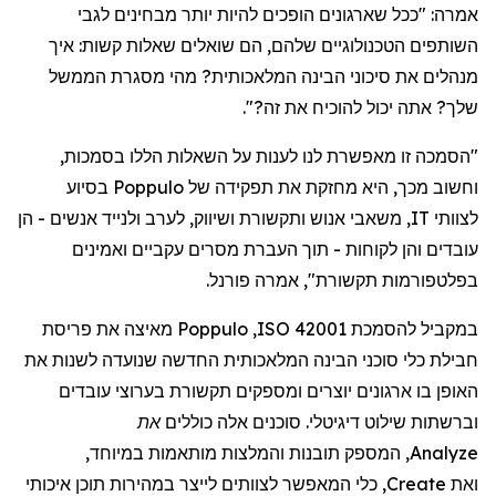
אמרה
: "
ככל
שארגונים
הופכים
להיות
יותר
מבחינים
לגבי
השותפים
הטכנולוגיים
שלהם
,
הם
שואלים
שאלות
קשות
:
איך
מנהלים
את
סיכוני
הבינה
המלאכותית
?
מהי
מסגרת
הממשל
שלך
?
אתה
יכול
להוכיח
את
זה
?".
"
הסמכה
זו
מאפשרת
לנו
לענות
על
השאלות
הללו
בסמכות
,
וחשוב
מכך
,
היא
מחזקת
את
תפקידה
של
Poppulo
בסיוע
לצוותי
IT,
משאבי
אנוש
ותקשורת
ושיווק
,
לערב
ולנייד
אנשים
-
הן
עובדים
והן
לקוחות -
תוך
העברת
מסרים
עקביים
ואמינים
בפלטפורמות
תקשורת",
אמר
ה
פורנל
.
במקביל
להסמכת
ISO 42001
,
Poppulo
מאיצה
את
פריסת
חבילת
כלי
סוכני
הבינה
המלאכותית
החדשה
שנועדה
לשנות
את
האופן
בו
ארגונים
יוצרים
ומספקים
תקשורת
בערוצי
עובדים
וברשתות
שילוט
דיגיטלי
.
סוכנים
אלה
כוללים
את
Analyze
,
המספק
תובנות
והמלצות
מותאמות
במיוחד
,
ואת
Create
,
כלי
המאפשר
לצוותים
לייצר
במהירות
תוכן
איכותי