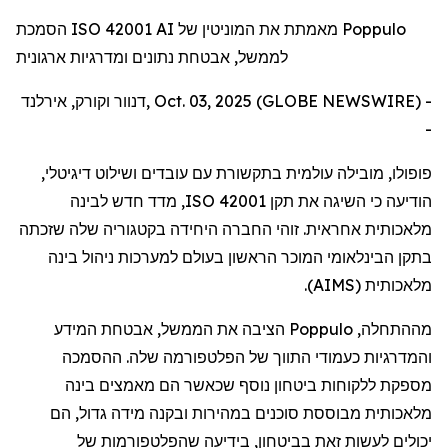
הסמכת ISO 42001 AI מאמתת את המוניטין של Poppulo
לממשל, אבטחת נתונים ומדרגיות ארגונית
דנוור וקורק, אירלנד, Oct. 03, 2025 (GLOBE NEWSWIRE) -
-
פופולו
,
מובילה
עולמית
בתקשורת
עם
עובדים
ושילוט
דיגיטלי
,
הודיעה
כי
השיגה
את
תקן
ISO 42001
,
מדד
חדש
לבינה
מלאכותית
אחראית
.
זוהי
החברה
היחידה
בקטגוריה
שלה
שזכתה
בתקן
הבינלאומי
המוכר
הראשון
בעולם
למערכות
ניהול
בינה
מלאכותית
(
AIMS
).
מההתחלה
,
Poppulo
הציבה
את
הממשל
,
אבטחת
המידע
והמדרגיות
כעמודי
התווך
של
הפלטפורמה
שלה
.
ההסמכה
מספקת
ללקוחות
ביטחון
נוסף
שכאשר
הם
מאמצים
בינה
מלאכותית
מבוססת
סוכנים
במהירות
ובקנה
מידה
גדול
,
הם
יכולים
לעשות
זאת
בביטחון
,
בידיעה
שהפלטפורמות
של