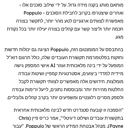
מותאם
מותג
בקנה
מידה
גדול
.
על
ידי
שילוב
סוכנים
אלו
-
ואחרים
שיצטרפו
בקרוב
לחבילת
הסוכנים
-
Poppulo
מאפשרת
לצוותים
ארגוניים
לנוע
מהר
יותר
,
לתקשר
בצורה
חכמה
יותר
וליצור
קשר
עם
קהלים
בצורה
יעילה
יותר
בכל
נקודת
מגע
.
בהתבסס
על
המומנטום
הזה
,
Poppulo
הציגה
גם
יכולות
חדשות
וחזקות
בפלטפורמת
תקשורת
העובדים
שלה
,
כולל
תרגום
דוא"ל
המופעל
על
ידי
בינה
מלאכותית
ועוזר
AI
אישי
המספק
גישה
מיידית
למדדי
ביצועים
,
אסטרטגיות
קמפיין
ושיטות
עבודה
מומלצות
.
חידושים
אלה
מאפשרים
לצוותי
תקשורת
לקבל
החלטות
מהירות
יותר
ומבוססות
נתונים
,
לייעל
זרימות
עבודה
ולספק
מסרים
רלוונטיים
ומשפיעים
יותר
בקרב
קהלים
גלובליים
.
"
הסמכה
זו
קובעת
סטנדרט
חדש
לבינה
מלאכותית
אחראית
בתקשורת
עובדים
ושילוט
דיגיטלי
",
אמר
כריס
פיין
(
Chris
Payne
)
,
מנהל
אבטחת
המידע
הראשי
של
Poppulo
. "
עבור