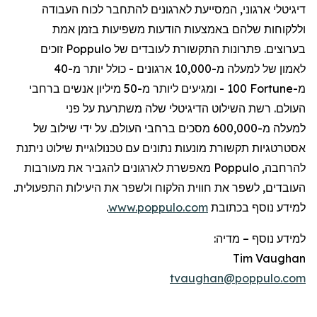
דיגיטלי
ארגוני
,
המסייעת
לארגונים
להתחבר
לכוח
העבודה
וללקוחות
שלהם
באמצעות
הודעות
משפיעות
בזמן
אמת
בערוצים
.
פתרונות
התקשורת
לעובדים
של
Poppulo
זוכים
לאמון
של
למעלה
מ-10,000
ארגונים
-
כולל
יותר
מ-40
מ-
Fortune
100 -
ומגיעים
ליותר
מ-50
מיליון
אנשים
ברחבי
העולם
.
רשת
השילוט
הדיגיטלי
שלה
משתרעת
על
פני
למעלה
מ-600,000
מסכים
ברחבי
העולם
.
על
ידי
שילוב
של
אסטרטגיות
תקשורת
מונעות
נתונים
עם
טכנולוגיית
שילוט
ניתנת
להרחבה
,
Poppulo
מאפשרת
לארגונים
להגביר
את
מעורבות
העובדים
,
לשפר
את
חווית
הלקוח
ולשפר
את
היעילות
התפעולית
.
למידע
נוסף
בכתובת
www.poppulo.com
.
למידע נוסף
–
מדיה:
Tim Vaughan
tvaughan@poppulo.com