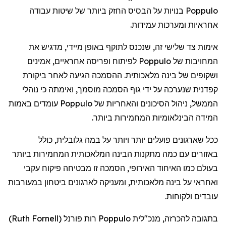
Poppulo
בנויות
על
הבסיס
החזק
ביותר
של
שיטות
עבודה
אחראיות
ומערכות
עמידות
.
אימות
צד
שלישי
זה
,
שנכנס
לתוקף
באופן
מיידי
,
מדגיש
את
המחויבות
של
Poppulo
לפיתוח
ופריסה
אחראיים
,
אמינים
ושקופים
של
בינה
מלאכותית
.
ההסמכה
הגיעה
לאחר
ביקורת
קפדנית
שנערכה
על
ידי
גוף
הסמכה
מוסמך
,
ואימתה
כי
נוהלי
הממשל
,
ניהול
הסיכונים
והאחריות
של
Poppulo
עומדים
באמות
המידה
הבינלאומיות
המחמירות
ביותר
.
ככל
שארגונים
פועלים
יותר
ויותר
על
במה
גלובלית
,
כולל
באזורים
עם
כמה
מתקנות
הבינה
המלאכותית
המחמירות
ביותר
בעולם
כמו
האיחוד
האירופי
,
הסמכה
זו
מבטיחה
פיקוח
עקבי
ואחראי
על
בינה
מלאכותית
,
ומעניקה
לארגונים
ביטחון
במעורבות
עובדים
ולקוחות
.
בתגובה
להכרזה
,
מנכ"לית
Poppulo
רות
פורנל
(
Ruth Fornell
)