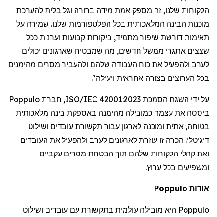
הלקוחות
שלנו
,
זה
מספק
אמת
מידה
ברורה
וגלובלית
להערכת
מוכנות
הבינה
המלאכותית
בכל
הפלטפורמות
שלנו
.
שמירה
על
תאימות
דורשת
שיפור
מתמיד
,
ביקורות
קבועות
וערנות
ככל
שצצים
אתגרי
ממשל
חדשים
,
מה
שמבטיח
שארגונים
יכולים
לערב
ולהפעיל
את
כוח
העבודה
שלהם
ולהעביר
מסרים
מהימנים
בכל
הערוצים
בצורה
אחראית
ויעילה
".
על
ידי
השגת
הסמכת
ISO/IEC 42001:2023,
חברת
Poppulo
ביססה
את
עצמה
כמובילה
מהימנה
באספקת
בינה
מלאכותית
בטוחה
,
אתית
ומוכנה
לארגון
עבור
תקשורת
עובדים
ושילוט
דיגיטלי
.
הכרה
זו
עוזרת
לארגונים
לערב
ולהפעיל
את
העובדים
ואת
קהלי
הלקוחות
שלהם
תוך
הבטחת
מסרים
עקביים
ומשפיעים
בכל
ערוץ
.
אודות
Poppulo
Poppulo
היא
מובילה
עולמית
בתקשורת
עם
עובדים
ושילוט