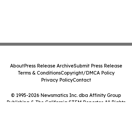
About
Press Release Archive
Submit Press Release
Terms & Conditions
Copyright/DMCA Policy
Privacy Policy
Contact
© 1995-2026 Newsmatics Inc. dba Affinity Group
Publishing & The California STEM Reporter. All Rights
Reserved.
Cookie Settings / Your Privacy Choices