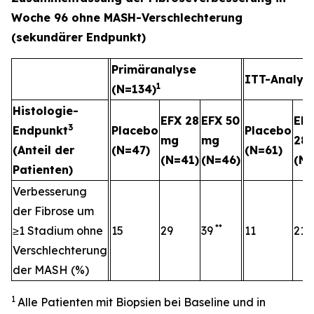
Woche 96 ohne MASH-Verschlechterung
(sekundärer Endpunkt)
Primäranalyse
ITT-Analyse
1
(N=134)
Histologie-
EFX 28
EFX 50
EF
3
Endpunkt
Placebo
Placebo
mg
mg
28
(Anteil der
(N=47)
(N=61)
(N=41)
(N=46)
(N=
Patienten)
Verbesserung
der Fibrose um
**
≥1 Stadium ohne
15
29
39
11
21
Verschlechterung
der MASH (%)
1
Alle Patienten mit Biopsien bei Baseline und in