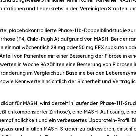
schätzungsweise 3 Millionen Amerikaner von einer MASH-Zi
antationen und Leberkrebs in den Vereinigten Staaten und
te, placebokontrollierte Phase-IIb-Doppelblindstudie zur
irrhose (F4, Child-Pugh A) aufgrund von MASH. Bei der ra
n einmal wöchentlich 28 mg oder 50 mg EFX subkutan oder
Anteil von Patienten mit einer Besserung der Fibrose in 
erten in Woche 96 zählten eine Besserung von Fibrosen 
ränderung im Vergleich zur Baseline bei den Leberenzymen,
owie Kennwerte hinsichtlich der Sicherheit und Verträglic
didat für MASH, wird derzeit in laufenden Phase-III-Stud
eßlich kompensierter Zirrhose), eine MASH-Auflösung, eine 
mpfindlichkeit und ein verbessertes Lipoprotein-Profil. Di
szustand in allen MASH-Stadien zu adressieren, einschlie