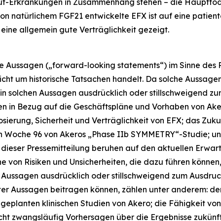
slauf-Erkrankungen in Zusammenhang stehen – die Hauptto
on natürlichem FGF21 entwickelte EFX ist auf eine patien
 eine allgemein gute Verträglichkeit gezeigt.
te Aussagen („forward-looking statements“) im Sinne des P
nicht um historische Tatsachen handelt. Da solche Aussage
n in solchen Aussagen ausdrücklich oder stillschweigend 
gen in Bezug auf die Geschäftspläne und Vorhaben von Ake
ierung, Sicherheit und Verträglichkeit von EFX; das Zuku
e in Woche 96 von Akeros „Phase IIb SYMMETRY“-Studie;
 dieser Pressemitteilung beruhen auf den aktuellen Erwa
he von Risiken und Unsicherheiten, die dazu führen können
en Aussagen ausdrücklich oder stillschweigend zum Ausdr
eter Aussagen beitragen können, zählen unter anderem: der 
eplanten klinischen Studien von Akero; die Fähigkeit von
nicht zwangsläufig Vorhersagen über die Ergebnisse zukünft