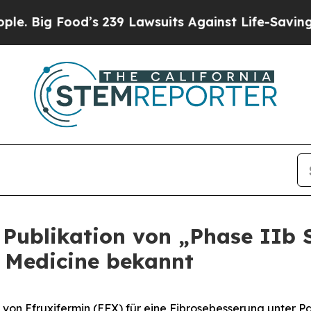
d’s 239 Lawsuits Against Life-Saving Policies
He’
t Publikation von „Phase II
 Medicine bekannt
 von Efruxifermin (EFX) für eine Fibrosebesserung unter Pa