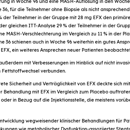
ung in Woche 96 und eine MASH-Auflösung in den Wochen 
36, für die Teilnehmer ohne Biopsie als nicht ansprechend
 % der Teilnehmer in der Gruppe mit 28 mg EFX den primä
er gleichen ITT-Analyse 29 % der Teilnehmer in der Grupp
e MASH-Verschlechterung im Vergleich zu 11 % in der Pla
e 36 schienen auch in Woche 96 weiterhin ein gutes Ansp
g EFX, ein weiteres Ansprechen neuer Patienten beobachte
ußerdem mit Verbesserungen im Hinblick auf nicht invas
n Fettstoffwechsel verbunden.
 Sicherheit und Verträglichkeit von EFX deckte sich mi
er Behandlung mit EFX im Vergleich zum Placebo auftraten,
 oder in Bezug auf die Injektionsstelle, die meistens vor
 Entwicklung wegweisender klinischer Behandlungen für P
nkungen wie metabolischer Dysfunktion-assoziierter Steat