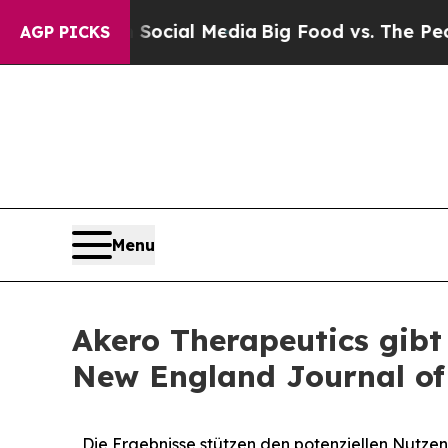
 on Social Media
Big Food vs. The People. Big Foo
AGP PICKS
Menu
Akero Therapeutics gib
New England Journal of
Die Ergebnisse stützen den potenziellen Nutzen