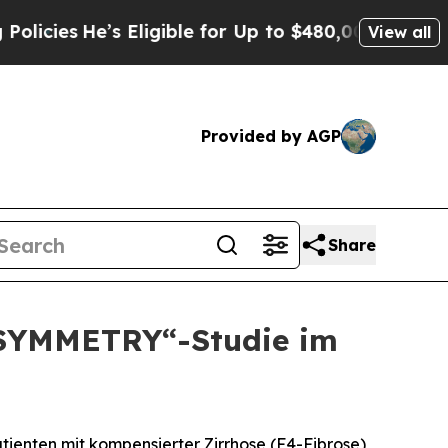
s Eligible for Up to $480,000 After Being Wrong
View all
Provided by AGP
Share
b SYMMETRY“-Studie im
tienten mit kompensierter Zirrhose (F4-Fibrose)