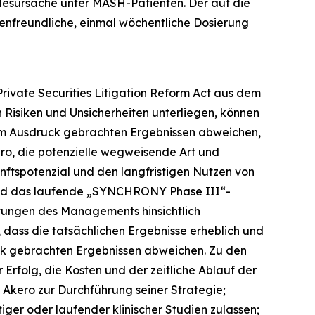
desursache unter MASH-Patienten. Der auf die
tenfreundliche, einmal wöchentliche Dosierung
rivate Securities Litigation Reform Act aus dem
n Risiken und Unsicherheiten unterliegen, können
zum Ausdruck gebrachten Ergebnissen abweichen,
ro, die potenzielle wegweisende Art und
nftspotenzial und den langfristigen Nutzen von
 und das laufende „SYNCHRONY Phase III“-
rtungen des Managements hinsichtlich
, dass die tatsächlichen Ergebnisse erheblich und
uck gebrachten Ergebnissen abweichen. Zu den
Erfolg, die Kosten und der zeitliche Ablauf der
 Akero zur Durchführung seiner Strategie;
iger oder laufender klinischer Studien zulassen;