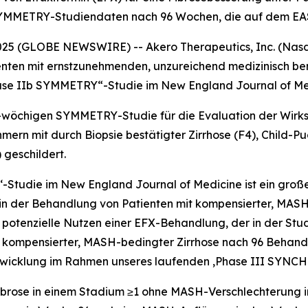
YMMETRY-Studiendaten nach 96 Wochen, die auf dem EAS
25 (GLOBE NEWSWIRE) -- Akero Therapeutics, Inc. (Nasda
enten mit ernstzunehmenden, unzureichend medizinisch be
Phase IIb SYMMETRY“-Studie im
New England Journal of Me
-wöchigen SYMMETRY-Studie für die Evaluation der Wirks
mern mit durch Biopsie bestätigter Zirrhose (F4), Child-P
 geschildert.
‘-Studie im
New England Journal of Medicine
ist ein groß
 der Behandlung von Patienten mit kompensierter, MASH-b
 potenzielle Nutzen einer EFX-Behandlung, der in der Stud
it kompensierter, MASH-bedingter Zirrhose nach 96 Behand
 Entwicklung im Rahmen unseres laufenden ,Phase III SYN
ibrose in einem Stadium ≥1 ohne MASH-Verschlechterung 