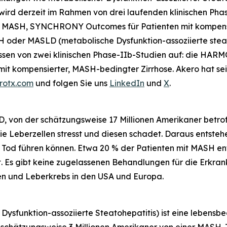
 wird derzeit im Rahmen von drei laufenden klinischen P
rose) MASH, SYNCHRONY
Outcomes
für Patienten mit kompen
H oder MASLD (metabolische Dysfunktion-assoziierte stea
von zwei klinischen Phase-IIb-Studien auf: die HARMONY
 kompensierter, MASH-bedingter Zirrhose. Akero hat sei
rotx.com
und folgen Sie uns
LinkedIn
und
X
.
 von der schätzungsweise 17 Millionen Amerikaner betrof
e Leberzellen stresst und diesen schadet. Daraus entsteh
 Tod führen können. Etwa 20 % der Patienten mit MASH entw
ht. Es gibt keine zugelassenen Behandlungen für die Erkr
n und Leberkrebs in den USA und Europa.
ysfunktion-assoziierte Steatohepatitis) ist eine lebensbe