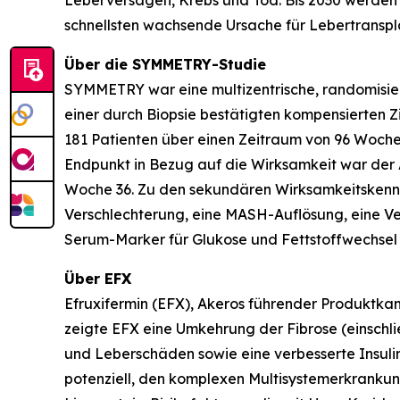
Leberversagen, Krebs und Tod. Bis 2030 werden 
schnellsten wachsende Ursache für Lebertranspl
Über die SYMMETRY-Studie
SYMMETRY war eine multizentrische, randomisier
einer durch Biopsie bestätigten kompensierten Z
181 Patienten über einen Zeitraum von 96 Woche
Endpunkt in Bezug auf die Wirksamkeit war der 
Woche 36. Zu den sekundären Wirksamkeitskennw
Verschlechterung, eine MASH-Auflösung, eine Ve
Serum-Marker für Glukose und Fettstoffwechsel s
Über EFX
Efruxifermin (EFX), Akeros führender Produktkan
zeigte EFX eine Umkehrung der Fibrose (einschli
und Leberschäden sowie eine verbesserte Insuline
potenziell, den komplexen Multisystemerkrankung